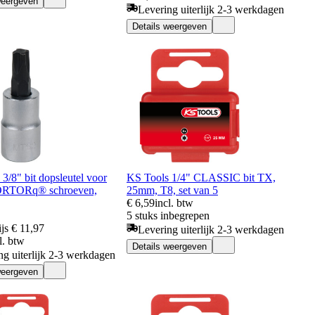
weergeven
Levering uiterlijk 2-3 werkdagen
Details weergeven
3/8" bit dopsleutel voor
KS Tools 1/4" CLASSIC bit TX,
RTORq® schroeven,
25mm, T8, set van 5
€ 6,59
incl. btw
5 stuks inbegrepen
js
€ 11,97
Levering uiterlijk 2-3 werkdagen
l. btw
Details weergeven
ng uiterlijk 2-3 werkdagen
weergeven