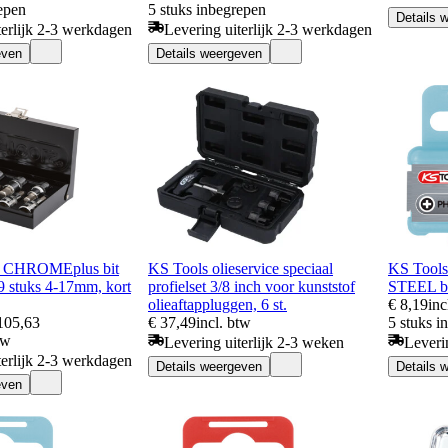
epen
5 stuks inbegrepen
Details 
terlijk 2-3 werkdagen
Levering uiterlijk 2-3 werkdagen
even
Details weergeven
" CHROMEplus bit
KS Tools olieservice speciaal
KS Tool
 9 stuks 4-17mm, kort
profielset 3/8 inch voor kunststof
STEEL bi
olieaftappluggen, 6 st.
€ 8,19
inc
105,63
€ 37,49
incl. btw
5 stuks i
tw
Levering uiterlijk 2-3 weken
Leveri
terlijk 2-3 werkdagen
Details weergeven
Details 
even