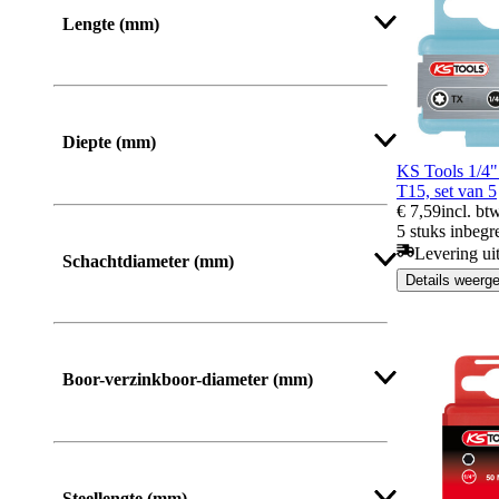
Lengte (mm)
Van
Tot
Diepte (mm)
KS Tools 1/4
T15, set van 5
€ 7,59
incl. bt
5 stuks inbegr
Levering ui
Schachtdiameter (mm)
Details weerg
Boor-verzinkboor-diameter (mm)
Steellengte (mm)