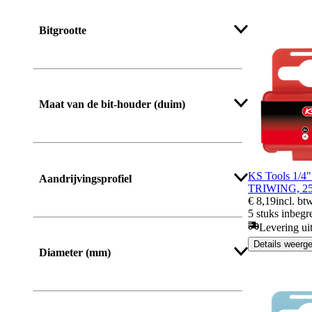
Bitgrootte
Meer tonen
Maat van de bit-houder (duim)
KS Tools 1/4
Aandrijvingsprofiel
TRIWING, 25m
€ 8,19
incl. bt
5 stuks inbegr
Levering ui
Meer tonen
Details weerg
Diameter (mm)