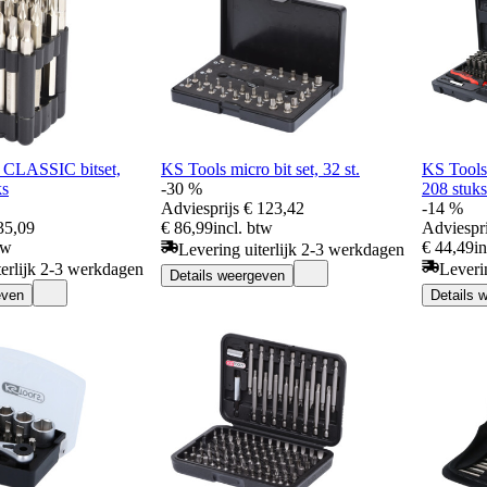
 CLASSIC bitset,
KS Tools micro bit set, 32 st.
KS Tools
ks
-30 %
208 stuks
Adviesprijs
€ 123,42
-14 %
35,09
€ 86,99
incl. btw
Adviespri
tw
€ 44,49
i
Levering uiterlijk 2-3 werkdagen
terlijk 2-3 werkdagen
Leveri
Details weergeven
even
Details 