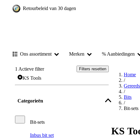
Retourbeleid van 30 dagen
Ons assortiment
Merken
% Aanbiedingen
1
Actieve filter
Filters resetten
Home
KS Tools
/
Gereed
/
Bits
Categorieën
/
Bit-sets
Bit-sets
KS Too
Inbus bit set