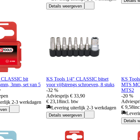
Details 
Details weergeven
" CLASSIC bit
KS Tools 1/4" CLASSIC bitset
KS Tools 
m, 3mm, set van 5
voor vijfstrengs schroeven, 8 stuks
MTS MO
w
-32 %
MTS2
epen
Adviesprijs
€ 33,90
-20 %
€ 23,18
incl. btw
Adviespri
terlijk 2-3 werkdagen
€ 9,58
inc
Levering uiterlijk 2-3 werkdagen
even
Leveri
Details weergeven
Details 