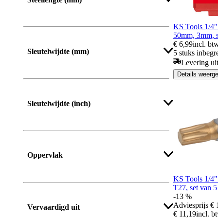
KS Tools 1/4"
50mm, 3mm, s
€ 6,99
incl. bt
Sleutelwijdte (mm)
5 stuks inbegr
Levering ui
Details weerg
Meer tonen
Sleutelwijdte (inch)
Oppervlak
KS Tools 1/4
T27, set van 5
Meer tonen
-13 %
Adviesprijs
€ 
Vervaardigd uit
€ 11,19
incl. b