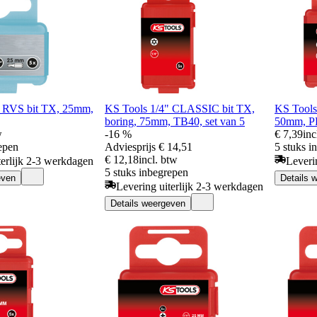
" RVS bit TX, 25mm,
KS Tools 1/4" CLASSIC bit TX,
KS Tools
boring, 75mm, TB40, set van 5
50mm, PH
w
-16 %
€ 7,39
inc
epen
Adviesprijs
€ 14,51
5 stuks i
€ 12,18
incl. btw
terlijk 2-3 werkdagen
Leveri
5 stuks inbegrepen
even
Details 
Levering uiterlijk 2-3 werkdagen
Details weergeven