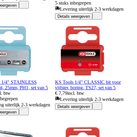
5 stuks inbegrepen
weergeven
Levering uiterlijk 2-3 werkdagen
Details weergeven
s 1/4" STAINLESS
KS Tools 1/4" CLASSIC bit voor
t, 25mm, PH1, set van 5
vijfster, boring, TS27, set van 5
l. btw
€ 7,79
incl. btw
nbegrepen
Levering uiterlijk 2-3 werkdagen
ng uiterlijk 2-3 werkdagen
Details weergeven
weergeven