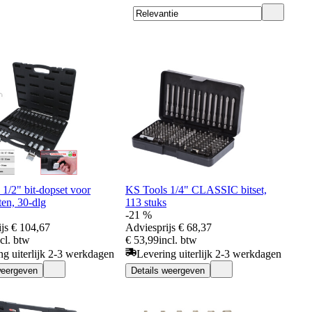
1/2" bit-dopset voor
KS Tools 1/4" CLASSIC bitset,
en, 30-dlg
113 stuks
-21 %
js
€ 104,67
Adviesprijs
€ 68,37
ncl. btw
€ 53,99
incl. btw
ng uiterlijk 2-3 werkdagen
Levering uiterlijk 2-3 werkdagen
weergeven
Details weergeven