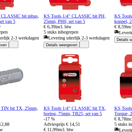
 CLASSIC bit inbus,
KS Tools 1/4" CLASSIC bit PH,
KS Tools
et van 5
25mm, PH0, set van 5
koppel, 
w
€ 6,39
incl. btw
€ 8,59
inc
epen
5 stuks inbegrepen
Leveri
terlijk 2-3 werkdagen
Levering uiterlijk 2-3 werkdagen
Details 
even
Details weergeven
" TIN bit TX, 25mm,
KS Tools 1/4" CLASSIC bit TX,
KS Tools
boring, 75mm, TB25, set van 5
Torque, 
-17 %
€ 8,78
inc
12,88
Adviesprijs
€ 14,51
5 stuks i
tw
€ 11,99
incl. btw
Leveri