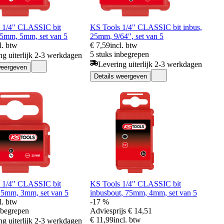
 1/4" CLASSIC bit
KS Tools 1/4" CLASSIC bit inbus,
25mm, 5mm, set van 5
25mm, 9/64", set van 5
l. btw
€ 7,59
incl. btw
5 stuks inbegrepen
ng uiterlijk 2-3 werkdagen
Levering uiterlijk 2-3 werkdagen
weergeven
Details weergeven
 1/4" CLASSIC bit
KS Tools 1/4" CLASSIC bit
25mm, 3mm, set van 5
inbusbout, 75mm, 4mm, set van 5
l. btw
-17 %
nbegrepen
Adviesprijs
€ 14,51
€ 11,99
incl. btw
ng uiterlijk 2-3 werkdagen