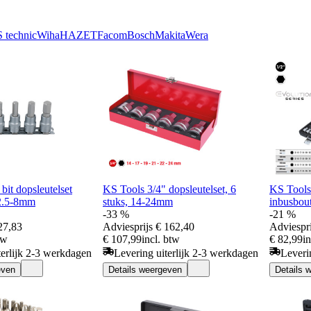
 technic
Wiha
HAZET
Facom
Bosch
Makita
Wera
bit dopsleutelset
KS Tools 3/4" dopsleutelset, 6
KS Tools 
s2.5-8mm
stuks, 14-24mm
inbusbout
-33 %
-21 %
27,83
Adviesprijs
€ 162,40
Adviespri
tw
€ 107,99
incl. btw
€ 82,99
i
terlijk 2-3 werkdagen
Levering uiterlijk 2-3 werkdagen
Leveri
even
Details weergeven
Details 