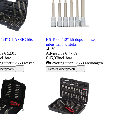
 1/4" CLASSIC bitset,
KS Tools 1/2" bit dopsleutelset
inbus, lang, 6 stuks
-41 %
js
€ 52,03
Adviesprijs
€ 77,89
ncl. btw
€ 45,99
incl. btw
ng uiterlijk 2-3 weken
Levering uiterlijk 2-3 werkdagen
weergeven
Details weergeven