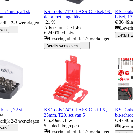
 1/4 inch, 24 st.
KS Tools 1/4" CLASSIC bitset, 99-
KS Too
tw
delig met lange bits
bitset, 17
-21 %
€ 36,49
i
terlijk 2-3 werkdagen
Adviesprijs
€ 31,46
Leveri
even
€ 24,99
incl. btw
Details 
Levering uiterlijk 2-3 werkdagen
Details weergeven
itset, 32 st.
KS Tools 1/4" CLASSIC bit TX,
KS Tool
tw
25mm, T20, set van 5
bit-schro
€ 6,39
incl. btw
€ 47,49
i
terlijk 2-3 werkdagen
5 stuks inbegrepen
Leveri
even
Levering uiterlijk 2-3 werkdagen