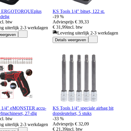
ls ERGOTORQUEplus
KS Tools 1/4" bitset, 122 st.
 delig
-19 %
ncl. btw
Adviesprijs
€ 39,33
€ 31,99
incl. btw
ng uiterlijk 2-3 werkdagen
Levering uiterlijk 2-3 werkdagen
weergeven
Details weergeven
s 1/4" eMONSTER accu-
KS Tools 1/4" speciale airbag bit
efmachineset, 27-dlg
dopsleutelset, 5 stuks
ncl. btw
-33 %
Adviesprijs
€ 32,09
ng uiterlijk 2-3 werkdagen
€ 21,39
incl. btw