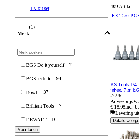
409
Artikel
TX bit set
KS Tools
BGS
(
1
)
Merk
7
BGS Do it yourself
94
BGS technic
KS Tools 1/4" 
inbus, 7 stuk
37
Bosch
-32 %
Adviesprijs
€ 
3
Brilliant Tools
€ 18,98
incl. b
Levering ui
16
DEWALT
Details weerg
Meer tonen