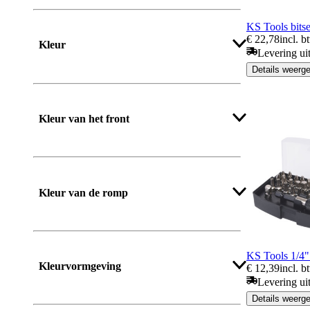
KS Tools bitset
€ 22,78
incl. b
Kleur
Levering ui
Details weerg
Kleur van het front
Kleur van de romp
KS Tools 1/4" b
Kleurvormgeving
€ 12,39
incl. b
Levering ui
Details weerg