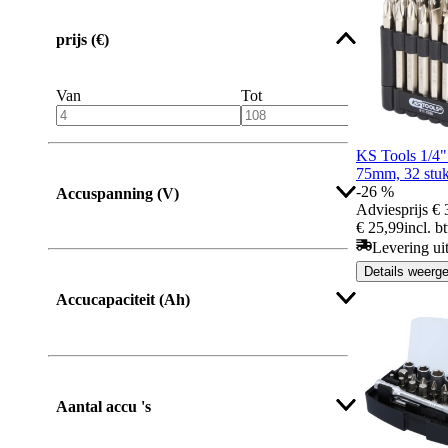
prijs (€)
Van
Tot
KS Tools 1/4"
75mm, 32 stu
-26 %
Accuspanning (V)
Adviesprijs
€ 
€ 25,99
incl. b
Levering ui
Details weerg
Accucapaciteit (Ah)
Aantal accu 's