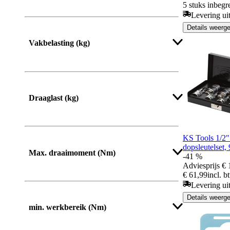
5 stuks inbegr
Levering ui
Details weerg
Meer tonen
Vakbelasting (kg)
Draaglast (kg)
KS Tools 1/2
dopsleutelset,
Max. draaimoment (Nm)
-41 %
Adviesprijs
€ 
€ 61,99
incl. b
Levering ui
Meer tonen
Details weerg
min. werkbereik (Nm)