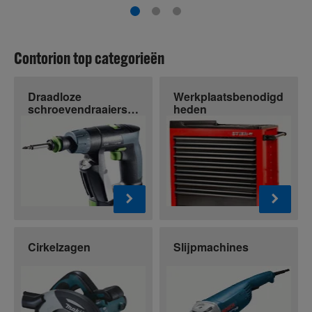
Contorion top categorieën
Draadloze
Werkplaatsbenodigd
schroevendraaiers
heden
en boren
Cirkelzagen
Slijpmachines