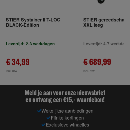
STIER Systainer II T-LOC
STIER gereedschap
BLACK-Edition
XXL leeg
Levertijd: 2-3 werkdagen
Levertijd: 4-7 werkdag
€ 34,99
€ 689,99
incl. btw
incl. btw
Meld je aan voor onze nieuwsbrief
en ontvang een €15,- waardebon!
Wekelijkse aanbiedingen
Flinke kortingen
Exclusieve winacties