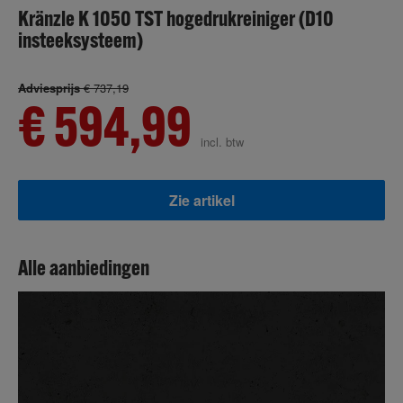
Kränzle K 1050 TST hogedrukreiniger (D10
insteeksysteem)
Adviesprijs
€ 737,19
€ 594,99
incl. btw
Zie artikel
Alle aanbiedingen